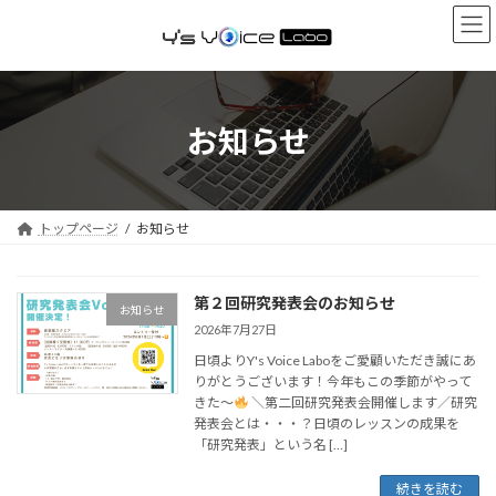
コ
ナ
ン
ビ
テ
ゲ
ン
ー
ツ
シ
へ
ョ
お知らせ
ス
ン
キ
に
ッ
移
プ
動
トップページ
お知らせ
第２回研究発表会のお知らせ
お知らせ
2026年7月27日
日頃よりY's Voice Laboをご愛顧いただき誠にあ
りがとうございます！今年もこの季節がやって
きた〜
＼第二回研究発表会開催します／研究
発表会とは・・・？日頃のレッスンの成果を
「研究発表」という名 […]
続きを読む