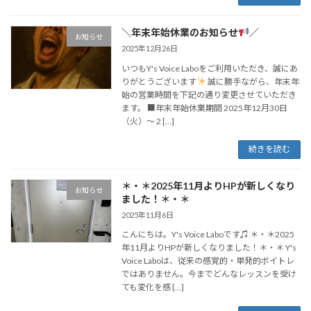
＼年末年始休業のお知らせ
／
お知らせ
2025年12月26日
いつもY's Voice Laboをご利用いただき、誠にあ
りがとうございます
誠に勝手ながら、年末年
始の営業時間を下記の通り変更させていただき
ます。 ■年末年始休業期間 2025年12月30日
（火）～ 2 […]
続きを読む
＊・＊2025年11月よりHPが新しくなり
お知らせ
ました！＊・＊
2025年11月6日
こんにちは。Y's Voice Laboです♫ ＊・＊2025
年11月よりHPが新しくなりました！＊・＊ Y's
Voice Laboは、従来の感覚的・単発的ボイトレ
ではありません。今までどんなレッスンを受け
ても変化を感 […]