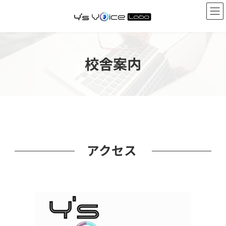
コ
ナ
ン
ビ
テ
ゲ
ン
ー
ツ
シ
へ
ョ
校舎案内
ス
ン
キ
に
ッ
移
プ
動
アクセス